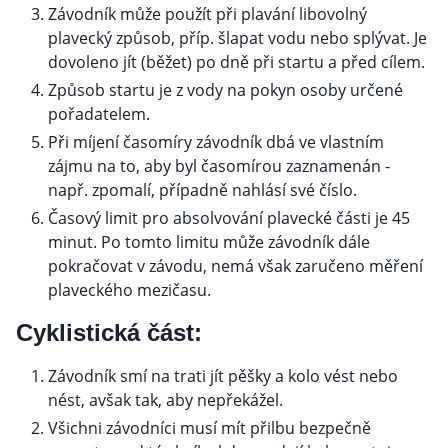
Závodník může použít při plavání libovolný
plavecký způsob, příp. šlapat vodu nebo splývat. Je
dovoleno jít (běžet) po dně při startu a před cílem.
Způsob startu je z vody na pokyn osoby určené
pořadatelem.
Při míjení časomíry závodník dbá ve vlastním
zájmu na to, aby byl časomírou zaznamenán -
např. zpomalí, případně nahlásí své číslo.
Časový limit pro absolvování plavecké části je 45
minut. Po tomto limitu může závodník dále
pokračovat v závodu, nemá však zaručeno měření
plaveckého mezičasu.
Cyklistická část:
Závodník smí na trati jít pěšky a kolo vést nebo
nést, avšak tak, aby nepřekážel.
Všichni závodníci musí mít přilbu bezpečně