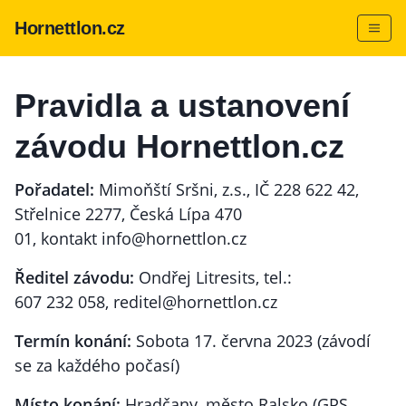
Hornettlon.cz
Pravidla a ustanovení
závodu Hornettlon.cz
Pořadatel:
Mimoňští Sršni, z.s., IČ 228 622 42,
Střelnice 2277, Česká Lípa 470
01, kontakt
info@hornettlon.cz
Ředitel závodu:
Ondřej Litresits, tel.:
607 232 058,
reditel@hornettlon.cz
Termín konání:
Sobota 17. června 2023 (závodí
se za každého počasí)
Místo konání:
Hradčany, město Ralsko (GPS