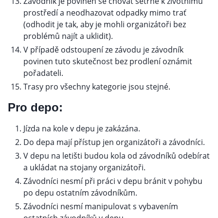
Závodník je povinen se chovat šetrně k životnímu
prostředí a neodhazovat odpadky mimo trať
(odhodit je tak, aby je mohli organizátoři bez
problémů najít a uklidit).
V případě odstoupení ze závodu je závodník
povinen tuto skutečnost bez prodlení oznámit
pořadateli.
Trasy pro všechny kategorie jsou stejné.
Pro depo:
Jízda na kole v depu je zakázána.
Do depa mají přístup jen organizátoři a závodníci.
V depu na letišti budou kola od závodníků odebírat
a ukládat na stojany organizátoři.
Závodníci nesmí při práci v depu bránit v pohybu
po depu ostatním závodníkům.
Závodníci nesmí manipulovat s vybavením