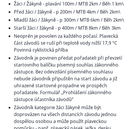
Žáci / Žákyně - plavání 100m / MTB 2km / Běh 1 km\
Před žáci / žákyně - p 200m / MTB 4km / Běh 2km\
Mladší žáci / žákyně - p 300m / MTB 6km / Běh 2km\
Starší žáci / žákyně - p 400m / MTB 8km / Běh 3km
Neoprén je povolen za každého počasí. Plavecká
část závodů se ruší při teplotě vody nižší 17,9 °C
Povinná cyklistická přilba
Závodník je povinen předat pořadateli při převzetí
startovního balíčku písemný souhlas zákonného
zástupce. Bez odevzdání písemného souhlasu
nebude závodník připuštěn na start závodu a již
uhrazené startovné propadne ve prospěch
pořadatele. Formulář „Prohlášení zákonného
zástupce účastníka závodů“
Závodník kategorie žáci žákyně může být
doprovázen na všech distancích závodu jednou
dospělou osobou a může použít plaveckou
pomůcku - např. plavecký pásek, ježka, desku,