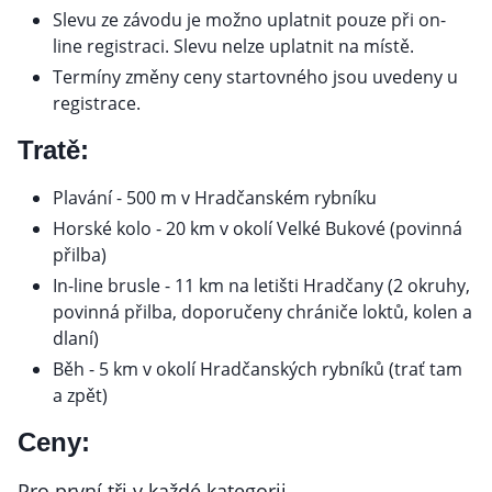
Slevu ze závodu je možno uplatnit pouze při on-
line registraci. Slevu nelze uplatnit na místě.
Termíny změny ceny startovného jsou uvedeny u
registrace.
Tratě:
Plavání - 500 m v Hradčanském rybníku
Horské kolo - 20 km v okolí Velké Bukové (povinná
přilba)
In-line brusle - 11 km na letišti Hradčany (2 okruhy,
povinná přilba, doporučeny chrániče loktů, kolen a
dlaní)
Běh - 5 km v okolí Hradčanských rybníků (trať tam
a zpět)
Ceny:
Pro první tři v každé kategorii.