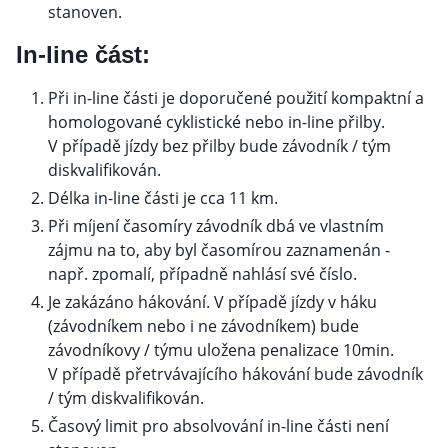
stanoven.
In-line část:
Při in-line části je doporučené použití kompaktní a
homologované cyklistické nebo in-line přilby.
V případě jízdy bez přilby bude závodník / tým
diskvalifikován.
Délka in-line části je cca 11 km.
Při míjení časomíry závodník dbá ve vlastním
zájmu na to, aby byl časomírou zaznamenán -
např. zpomalí, případně nahlásí své číslo.
Je zakázáno hákování. V případě jízdy v háku
(závodníkem nebo i ne závodníkem) bude
závodníkovy / týmu uložena penalizace 10min.
V případě přetrvávajícího hákování bude závodník
/ tým diskvalifikován.
Časový limit pro absolvování in-line části není