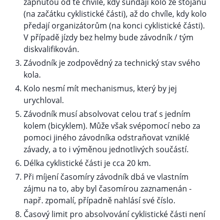
zapnutou od té chvíle, kdy sundají kolo ze stojanu
(na začátku cyklistické části), až do chvíle, kdy kolo
předají organizátorům (na konci cyklistické části).
V případě jízdy bez helmy bude závodník / tým
diskvalifikován.
Závodník je zodpovědný za technický stav svého
kola.
Kolo nesmí mít mechanismus, který by jej
urychloval.
Závodník musí absolvovat celou trať s jedním
kolem (bicyklem). Může však svépomocí nebo za
pomoci jiného závodníka odstraňovat vzniklé
závady, a to i výměnou jednotlivých součástí.
Délka cyklistické části je cca 20 km.
Při míjení časomíry závodník dbá ve vlastním
zájmu na to, aby byl časomírou zaznamenán -
např. zpomalí, případně nahlásí své číslo.
Časový limit pro absolvování cyklistické části není